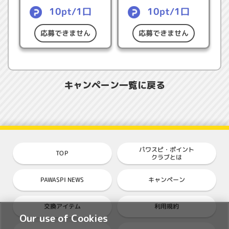
▼
応募方法
10pt/1口
10pt/1口
▼
結果発表
応募できません
応募できません
▼
賞品発送時期
▼
注意事項
▼
個人情報の取り扱いについて
キャンペーン一覧に戻る
【応募条件】
●本キャンペーンの注意事項に同意いただける方
●パワスピ・ポイントクラブに登録している方
パワスピ・ポイント
TOP
クラブとは
●日本国内にお住まいで、賞品の発送先住所が日本国
内の方
PAWASPI NEWS
キャンペーン
●My KONAMIにて、ご本人確認情報（氏名・住所・
電話番号）をご登録済みの方
交換アイテム
利用規約
※パワスピ・ポイントクラブにログインしたのち、
こ
Our use of Cookies
ちら
の「ユーザー情報変更」ボタンよりMy KONAMI