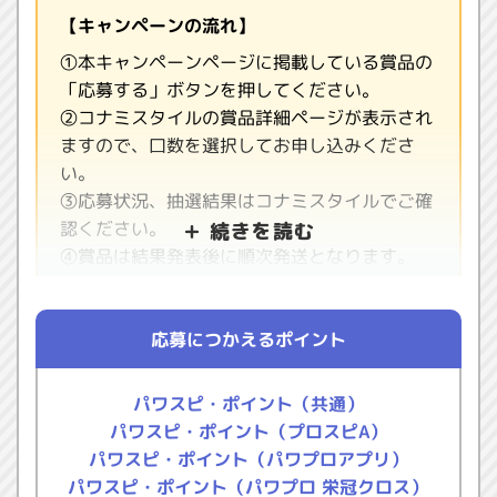
【キャンペーンの流れ】
①本キャンペーンページに掲載している賞品の
「応募する」ボタンを押してください。
②コナミスタイルの賞品詳細ページが表示され
ますので、口数を選択してお申し込みくださ
い。
③応募状況、抽選結果はコナミスタイルでご確
認ください。
④賞品は結果発表後に順次発送となります。
応募につかえるポイント
【賞品】
■
2026年7月11日(土) 千葉ロッテマリーンズ 対
パワスピ・ポイント（共通）
オリックス・バファローズ 観戦ペアチケット
パワスピ・ポイント（プロスピA）
（25組50名様）
パワスピ・ポイント（パワプロアプリ）
■
パワスピ・ポイント（パワプロ 栄冠クロス）
2026年7月12日(日) 千葉ロッテマリーンズ 対