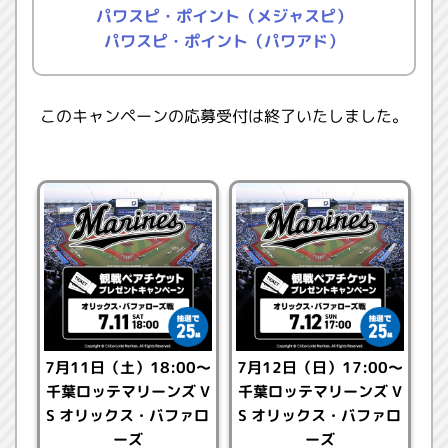
オリックス・バファローズ 観戦ペアチケット
パワスピ・ポイント（メジャスピ）
（25組50名様）
パワスピ・ポイント（パワアド）
●チケットについて
このキャンペーンの応募受付は終了いたしました。
・紙チケットをお送りします。
・当選したチケットの座席は変更できません。
・座席は内野指定席の1塁側となります。
※6/3(水) 「チケットについて」に座席情報を追加いたしまし
た。
【目次】
▼
7月11日（土）18:00～
7月12日（日）17:00～
応募条件
千葉ロッテマリーンズ V
千葉ロッテマリーンズ V
▼
キャンペーン期間
S オリックス・バファロ
S オリックス・バファロ
▼
応募につかえるポイントの獲得方法
ーズ
ーズ