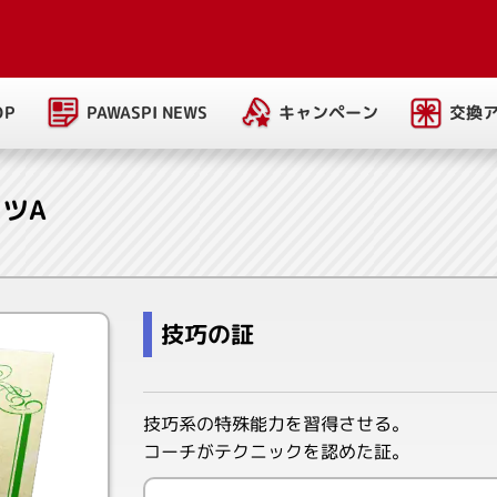
PAWASPI NEWS
キャンペーン
交換
OP
ツA
技巧の証
技巧系の特殊能力を習得させる。
コーチがテクニックを認めた証。