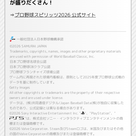
が盛りだくさん！
⇒
プロ野球スピリッツ2026 公式サイト
一般社団法人日本野球機構承認
©2026 SAMURAI JAPAN
Trademarks, copyrights, names, images and other proprietary materials
are used with permission of World Baseball Classic, Inc.
日本プロ野球名球会公認
日本プロ野球OBクラブ公認
プロ野球フランチャイズ球場公認
ゲーム内に再現された球場内看板は、原則として2025年度プロ野球公式戦の
データを基に制作しています。
Getty Images
All other copyrights or trademarks are the property of their respective
owners and are used under license.
データは、(株)共同通信デジタル/Japan Baseball Data(株)が独自に収集した
ものであり、公式記録とは異なる場合があります。
©2026 Sony Interactive Entertainment Inc. "
"、"PlayStation"、"
"は、株式会社ソニー・インタラクティブエンタテインメントの商
標または登録商標です。
©2026 Valve Corporation. Steam及びSteamロゴは、米国及びまたはその他
の国のValve Corporationの商標及びまたは登録商標です。