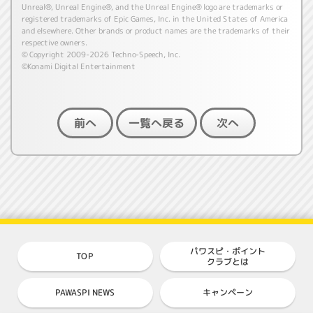
Unreal®, Unreal Engine®, and the Unreal Engine® logo are trademarks or
registered trademarks of Epic Games, Inc. in the United States of America
and elsewhere. Other brands or product names are the trademarks of their
respective owners.
© Copyright 2009-2026 Techno-Speech, Inc.
©Konami Digital Entertainment
一覧へ戻る
前へ
次へ
パワスピ・ポイント
TOP
クラブとは
PAWASPI NEWS
キャンペーン