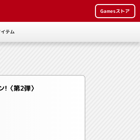
Games
ストア
アイテム
!〈第2弾〉