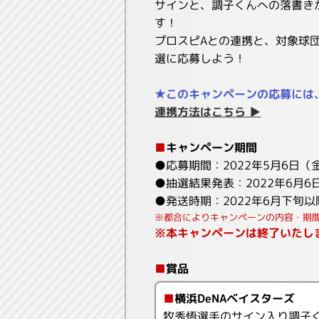
サインと、調子くんへの落書き
す！
プロスピAとの連携と、対象球
選に応募しよう！
★このキャンペーンの応募には
連携方法はこちら ▶
■
キャンペーン期間
●応募期間：2022年5月6日（金）1
●抽選結果発表：2022年6月6日
●発送時期：2022年6月下旬
※都合によりキャンペーンの内容・期
※本キャンペーンは終了いたし
■
賞品
■
横浜DeNAベイスターズ
牧秀悟選手のサイン入り調子