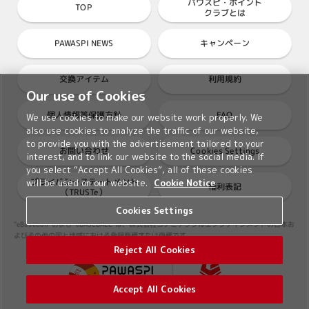
パワスピ・ポイント
TOP
クラブとは
PAWASPI NEWS
キャンペーン
交換アイテム
利用規約
Our use of Cookies
個人情報等保護方針
FAQ
We use cookies to make our website work properly. We
also use cookies to analyze the traffic of our website,
to provide you with the advertisement tailored to your
Cookies Settings
お問い合わせ
interest, and to link our website to the social media. If
you select “Accept All Cookies”, all of these cookies
プライバシーステートメント
will be used on our website.
Cookie Notice
権利表記
（TRUSTe）
Cookies Settings
"eBaseball"および"eBASEBALL"は、株式会社コナミデジタルエンタテインメントの日本お
よびその他の国と地域における登録商標または商標です。
Reject All Cookies
Accept All Cookies
©2026 Konami Digital Entertainment