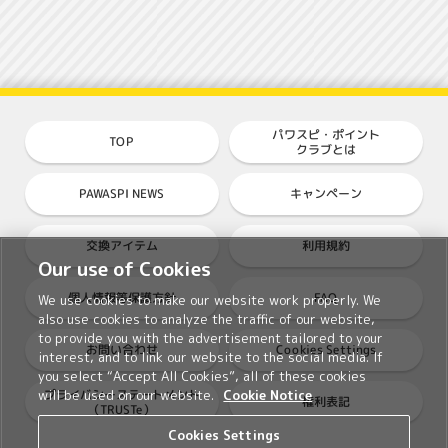
パワスピ・ポイント
TOP
クラブとは
PAWASPI NEWS
キャンペーン
交換アイテム
利用規約
Our use of Cookies
個人情報等保護方針
FAQ
We use cookies to make our website work properly. We
also use cookies to analyze the traffic of our website,
to provide you with the advertisement tailored to your
Cookies Settings
お問い合わせ
interest, and to link our website to the social media. If
you select “Accept All Cookies”, all of these cookies
プライバシーステートメント
will be used on our website.
Cookie Notice
権利表記
（TRUSTe）
Cookies Settings