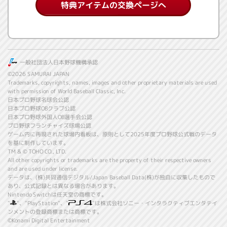
特典アイテムの交換ページへ
一般社団法人日本野球機構承認
©2026 SAMURAI JAPAN
Trademarks, copyrights, names, images and other proprietary materials are used
with permission of World Baseball Classic, Inc.
日本プロ野球名球会公認
日本プロ野球OBクラブ公認
日本プロ野球外国人OB選手会公認
プロ野球フランチャイズ球場公認
ゲーム内に再現された球場内看板は、原則として2025年度プロ野球公式戦のデータ
を基に制作しています。
TM & © TOHO CO., LTD.
All other copyrights or trademarks are the property of their respective owners
and are used under license.
データは、(株)共同通信デジタル/Japan Baseball Data(株)が独自に収集したもので
あり、公式記録とは異なる場合があります。
Nintendo Switchは任天堂の商標です。
"
"、"PlayStation"、"
"は株式会社ソニー・インタラクティブエンタテイ
ンメントの登録商標または商標です。
©Konami Digital Entertainment