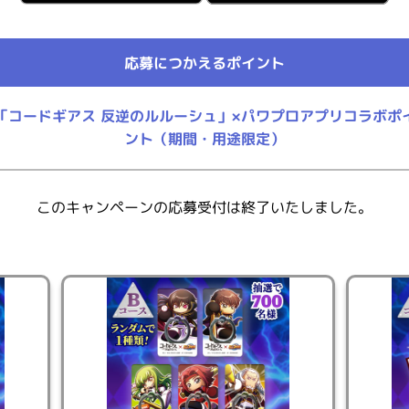
応募につかえるポイント
「コードギアス 反逆のルルーシュ」×パワプロアプリコラボポ
得方法
ント（期間・用途限定）
このキャンペーンの応募受付は終了いたしました。
意いただける方
録している方