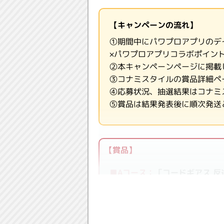
【キャンペーンの流れ】
①期間中にパワプロアプリのデ
×パワプロアプリコラボポイン
②本キャンペーンページに掲載
③コナミスタイルの賞品詳細ペ
④応募状況、抽選結果はコナミ
⑤賞品は結果発表後に順次発送
【賞品】
■Aコース：
「コードギアス 反
■Bコース：
「コードギアス 反
■Cコース：
PSRガチャ券1枚（1