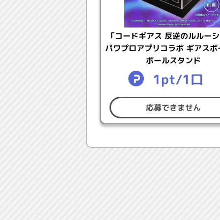
●日本国内にお住まいで、賞品の
●My KONAMIにて、ご本人確
※パワスピ・ポイントクラブにロ
「コードギアス 反逆のルルーシ
ださい。
パワプロアプリコラボ ギアスボ
ボールスタンド
【キャンペーン期間】
1pt/1口
●ミッション期間：2026年4月23日（
応募できません
●応募期間：2026年4月23日（木）1
●結果発表：2026年5月19日（火
【応募につかえるポイントの
●期間中にパワプロアプリのデイリ
プロアプリコラボポイント（期間
●パワスピ・ポイントクラブ連携
●期間限定ミッションの内容は本