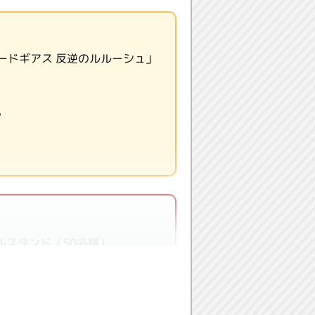
ードギアス 反逆のルルーシュ」
。
ルスタンド（50名様）
ム1種）（700名様）