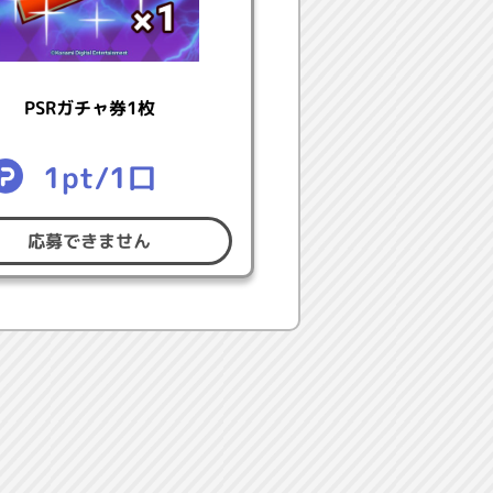
KONAMIにログインして、ご登録く
PSRガチャ券1枚
1pt/1口
応募できません
ギアス 反逆のルルーシュ」×パワ
す。