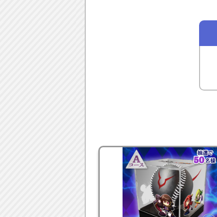
【目次】
▼
応募条件
▼
キャンペーン期間
▼
応募につかえるポイントの獲
▼
応募方法
▼
結果発表
▼
賞品発送時期
▼
注意事項
▼
個人情報の取り扱いについて
【応募条件】
●本キャンペーンの注意事項に同
●パワスピ・ポイントクラブに登