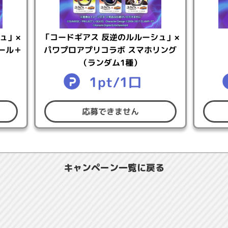
発送先住所が日本国内の方
認情報（氏名・住所・電話番号）をご登録済みの方
グインしたのち、
こちら
の「ユーザー情報変更」ボタンよりMy 
ュ」×
「コードギアス 反逆のルルーシュ」×
ール＋
パワプロアプリコラボ スマホリング
（ランダム1種）
1pt/1口
木）03:00 ～ 2026年5月14日（木）02:59
応募できません
4:00 ～ 2026年5月14日（木）08:59
）14:00にコナミスタイルにて発表
獲得方法】
キャンペーン一覧に戻る
ーミッションを達成すると応募につかえるポイント「「コード
・用途限定）」が獲得できます。
後に達成したデイリーミッションで応募ポイントが獲得できま
ページの「期間限定ミッション」をご確認ください。