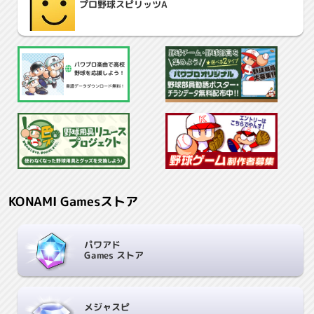
プロ野球スピリッツA
パワプロ楽曲で高校
野球を応援しよう！
楽譜データダウンロード無料！
KONAMI Gamesストア
パワアド
Games ストア
メジャスピ