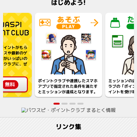
はじめよう!
ポイントがもら
ナスや最新のゲ
報がいっぱいの
トクラブに、ぜ
！
ポイントクラブや連携したスマホ
ミッションの達
録
無料
アプリで指定された条件を満たす
ラブの「ポイン
とミッションが達成となります。
イントを受け取
リンク集