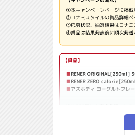
①本キャンペーンページに掲載
②コナミスタイルの賞品詳細ペ
③応募状況、抽選結果はコナミ
④賞品は結果発表後に順次発送
【賞品】
■
RENER ORIGINAL[250m
■
RENER ZERO calorie[2
■
アスボディ ヨーグルトフレー
送料550円はお客様負担となり
■レナーエナジードリンク
「集中」と「持続」を求める人
レナーエナジードリンクについ