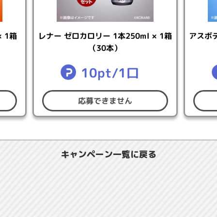
アスボデ
レナー ゼロカロリー 1本250ml × 1箱
 1箱
（30本）
意いただける方
10pt/1口
録している方
発送先住所が日本国内の方
認情報（氏名・住所・電話番号）をご登録済みの方
応募できません
グインしたのち、
こちら
の「ユーザー情報変更」ボタンよりMy 
キャンペーン一覧に戻る
0:00 ～ 2026年5月21日（木）23:59
)15:00にコナミスタイルにて発表