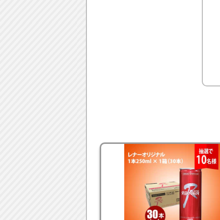
■アスボディ
長く続けられる“美味しさにこ
ダイエットや髪・肌などの美容
アスボディについて詳しくは
こ
【目次】
▼
応募条件
▼
キャンペーン期間
▼
応募につかえるポイントの獲
▼
応募方法
▼
結果発表
▼
賞品発送時期
▼
注意事項