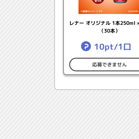
▼
個人情報の取り扱いについて
レナー オリジナル 1本250ml ×
【応募条件】
（30本）
●本キャンペーンの注意事項に同
10pt/1口
●パワスピ・ポイントクラブに登
●日本国内にお住まいで、賞品の
●My KONAMIにて、ご本人確
応募できません
※パワスピ・ポイントクラブにロ
ださい。
【キャンペーン期間】
●応募期間：2026年4月30日（木）1
●結果発表：2026年5月22日(金