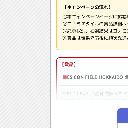
【キャンペーンの流れ】
①本キャンペーンページに掲載
②コナミスタイルの賞品詳細ペ
③応募状況、抽選結果はコナミ
④賞品は結果発表後に順次発送
【賞品】
■
ES CON FIELD HOKK
FIELD LEVEL 1塁側内野席
試合日はページ下部の各賞品を
●チケットについて
・紙チケットをお送りいたしま