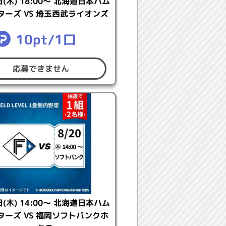
日(木) 18:00～ 北海道日本ハム
ください。
ターズ VS 埼玉西武ライオンズ
10pt/1口
ください。
応募できません
日(木) 14:00～ 北海道日本ハム
ターズ VS 福岡ソフトバンクホ
スタイルの
マイページ
でお届け先を