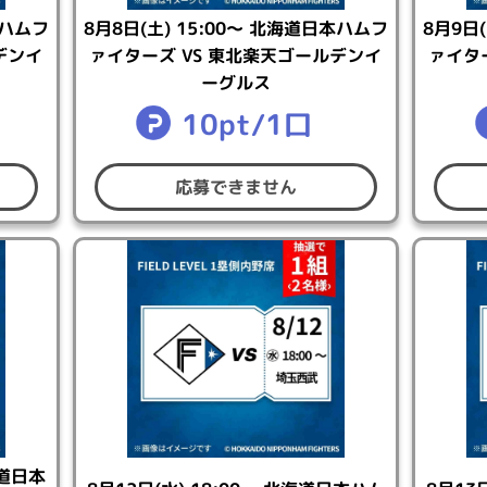
つかえるポイント
」をご確認ください。
本ハムフ
8月8日(土) 15:00～ 北海道日本ハムフ
8月9日
には連携が必要です。アプリとの連携方法は
⇒こちら
デンイ
ァイターズ VS 東北楽天ゴールデンイ
ァイタ
ーグルス
10pt/1口
イルでの抽選応募となります。
容に同意する」にチェックの上、「応募する」ボタンからコナ
応募できません
。
できません。
可能です。追加する場合は、追加分の口数を指定してご応募く
き送料550円（税込）がかかります。
Eにて「クレジットカード決済」及び「代金引き換え決済」をご選
定した場合、送料とは別に決済手数料330円（税込）がかか
に指定した場合、当選されますと自動で送料（550円税込〜
クレジットカード会社が発行しているプリペイドカードでの抽
き落としが発生する場合がございます。
海道日本
ャンセルの際はご利用のカード会社から返金処理が行われます