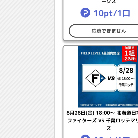
ークス
ご確認ください。
10pt/1口
【注意事項】
応募できません
●本キャンペーンは予告なく変更
●観覧や体験等のイベントは実施
●未成年の方は、保護者の方の同
●本キャンペーン応募に関する通
報の登録等ができない場合でも当
●複数の賞品に応募された場合は
（550円税込～）が発生します。
●口数を追加した場合でも、同一
●応募の取り消しや、応募口数の
たポイントのお戻しはできません
●次の各項に該当する場合、当選
8月28日(金) 18:00～ 北海道
1. キャンペーン応募後にパワスピ
ファイターズ VS 千葉ロッテマ
2. 賞品のお届け先が日本国内では
ズ
3. 賞品のお届け先に不備がある