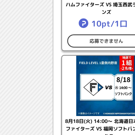
ハムファイターズ VS 埼玉西武
返金時期については弊社ではわか
ンズ
・ご当選時にお申し込み時と重複
10pt/1口
その場合は最初の引き落としにつ
返金時期については弊社ではわか
※応募状況はコナミスタイルで確
応募できません
【結果発表】
2026年7月16日(木)
※抽選結果はコナミスタイルで発
※当選者の方にはメールでもご連
※当選後の追加手続き等はござい
【賞品発送時期】
8月18日(火) 14:00～ 北海道
2026年7月17日(金)より順次発
ファイターズ VS 福岡ソフトバ
※応募する際に登録したお届け先へ発