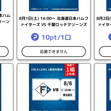
意いただける方
録している方
日本ハム
8月1日(土) 14:00～ 北海道日本ハムフ
8月2日
発送先住所が日本国内の方
リーン
ァイターズ VS 千葉ロッテマリーンズ
ァイタ
認情報（氏名・住所・電話番号）をご登録済みの方
グインしたのち、
こちら
の「ユーザー情報変更」ボタンよりMy 
10pt/1口
応募できません
0:00 ～ 2026年7月14日（火）23:59
木)にコナミスタイルにて発表
獲得方法】
すると、応募につかえるポイントがたまります。
サイト）のミッション / パワプロアドベンチャーズのミッション / eBasebal
実況パワフルプロ野球のミッション