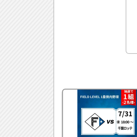
・当選したチケットの座席は変
【目次】
▼
応募条件
▼
キャンペーン期間
▼
応募につかえるポイントの獲
▼
応募方法
▼
結果発表
▼
賞品発送時期
▼
注意事項
▼
個人情報の取り扱いについて
【応募条件】