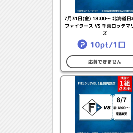
●本キャンペーンの注意事項に同
●パワスピ・ポイントクラブに登
7月31日(金) 18:00～ 北海道
●日本国内にお住まいで、賞品の
ファイターズ VS 千葉ロッテマ
●My KONAMIにて、ご本人確
ズ
※パワスピ・ポイントクラブにロ
10pt/1口
ださい。
応募できません
【キャンペーン期間】
●応募期間：2026年6月23日（火）1
●結果発表：2026年7月16日(
【応募につかえるポイントの
●
こちら
の対象ミッションを達成
対象ミッション：パワスピ・ポイントクラブ（公式
/ プロ野球スピリッツAのミッション / 