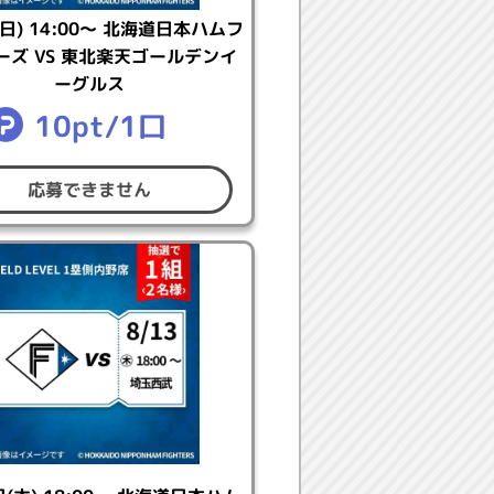
(日) 14:00～ 北海道日本ハムフ
ーズ VS 東北楽天ゴールデンイ
ーグルス
10pt/1口
ミスタイルへお進みいただき、抽選
応募できません
ださい。
択いただけます。
ります。
）の決済が行われます。
選お申込みは推奨しておりません。
。