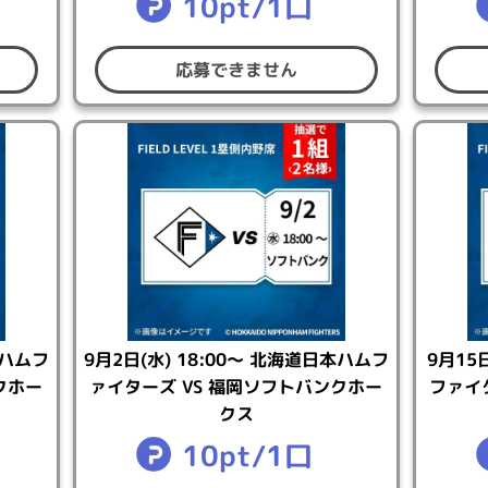
10pt/1口
他人に転売・譲渡しようとし、または転売・譲渡した場合
、公平性を欠くような妨害/不正行為がなされた場合
応募できません
て】
が取得した個人情報は、下記の個人情報等保護方針に従って取
本ハムフ
9月2日(水) 18:00～ 北海道日本ハムフ
9月15
クホー
ァイターズ VS 福岡ソフトバンクホー
ファイ
クス
10pt/1口