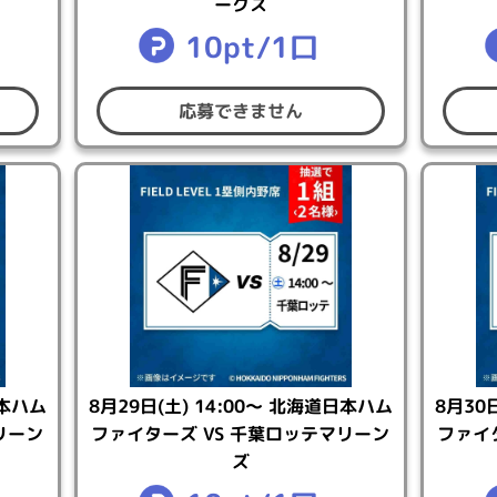
ークス
10pt/1口
応募できません
・中断、または中止させていただく場合がございます。
内容や時間の変更、または中止させていただく場合がございま
意を得た上でご応募ください。
信費はお客様のご負担となります。また、通信の際のトラブル
社は責任を負いかねます。
、賞品が複数当選する可能性もございます。複数の賞品が当選
の賞品が複数当選することはございません。
低減、ポイントのお戻しはできません。また、対象の試合が中
。
を無効とさせていただきますのでご注意ください。
日本ハム
8月29日(土) 14:00～ 北海道日本ハム
8月30
・ポイントクラブの利用停止手続きまたはKONAMI IDの削除
リーン
ファイターズ VS 千葉ロッテマリーン
ファイ
ない場合
ズ
、ご住所、転居先が不明等の理由により賞品を配達できない場合