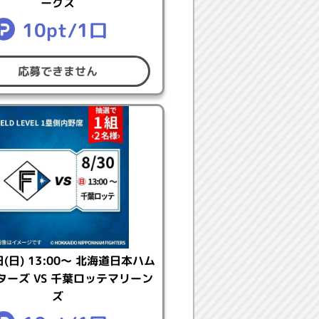
ークス
10pt/1口
応募できません
す。
に起因して応募または賞品発送先情
した場合は、賞品ひとつにつき送料
止となった場合でも、応募に使用し
日(日) 13:00～ 北海道日本ハム
を行われた場合
ターズ VS 千葉ロッテマリーン
ズ