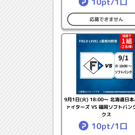
10pt/1口
4. 賞品や賞品を受け取る権利を
5. その他、キャンペーン運営上
応募できません
【個人情報の取り扱いについ
本キャンペーンの実施により当社
個人情報等保護方針は
⇒こちら
9月1日(火) 18:00～ 北海道日
ァイターズ VS 福岡ソフトバン
クス
10pt/1口