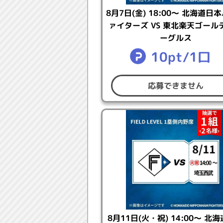
●ポイントの獲得状況は「
応募に
8月7日(金) 18:00～ 北海道日
※アプリのミッションを達成する
ァイターズ VS 東北楽天ゴール
ーグルス
【応募方法】
10pt/1口
●このキャンペーンはコナミスタ
●下記フォーム内の「上記応募内
応募できません
にお申し込みください。
●1口10ptでご応募いただけます
※使用するポイントの種類は指定
●応募期間中は応募口数の追加が
※当選された場合、賞品ひとつにつ
※決済方法はKONAMI STYL
※お支払い方法を代金引き換えに指
※お支払い方法をクレジットカード
※以下理由からデビットカードや
・お申し込み時点で口座からの引
8月11日(火・祝) 14:00～ 北
落選確定、または抽選お申込みキ