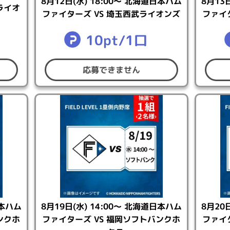
8月12日(水) 18:00～ 北海道日本ハム
8月13
ライオ
りかねます。返金時期についてはご利用のカード会社へご確認
ファイターズ VS 埼玉西武ライオンズ
ファイ
して、口座から引き落としが発生する場合があります。
10pt/1口
いては後日返金処理が行われます。
りかねます。返金時期についてはご利用のカード会社へご確認
認できます。
⇒こちら
応募できません
表いたします。
⇒こちら
絡いたします。
ません。
日本ハム
8月19日(水) 14:00～ 北海道日本ハム
8月20
送いたします。
ンクホ
ファイターズ VS 福岡ソフトバンクホ
ファイ
送いたします。2026年7月14日（火）23:59までにコナミ