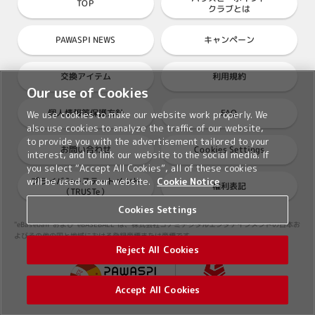
TOP
クラブとは
PAWASPI NEWS
キャンペーン
交換アイテム
利用規約
Our use of Cookies
個人情報等保護方針
FAQ
We use cookies to make our website work properly. We
also use cookies to analyze the traffic of our website,
to provide you with the advertisement tailored to your
Cookies Settings
お問い合わせ
interest, and to link our website to the social media. If
you select “Accept All Cookies”, all of these cookies
プライバシーステートメント
will be used on our website.
Cookie Notice
権利表記
（TRUSTe）
Cookies Settings
"eBaseball"および"eBASEBALL"は、株式会社コナミデジタルエンタテインメントの日本お
よびその他の国と地域における登録商標または商標です。
Reject All Cookies
Accept All Cookies
©2026 Konami Digital Entertainment