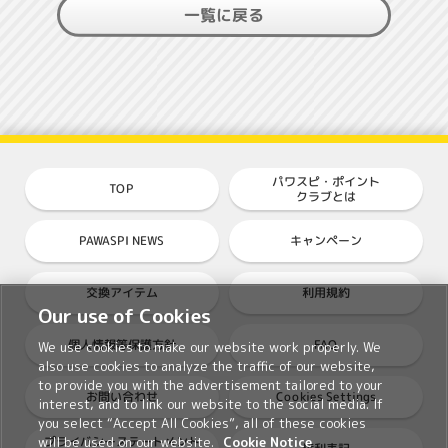
一覧に戻る
パワスピ・ポイント
TOP
クラブとは
PAWASPI NEWS
キャンペーン
交換アイテム
利用規約
Our use of Cookies
個人情報等保護方針
FAQ
We use cookies to make our website work properly. We
also use cookies to analyze the traffic of our website,
to provide you with the advertisement tailored to your
Cookies Settings
お問い合わせ
interest, and to link our website to the social media. If
you select “Accept All Cookies”, all of these cookies
プライバシーステートメント
will be used on our website.
Cookie Notice