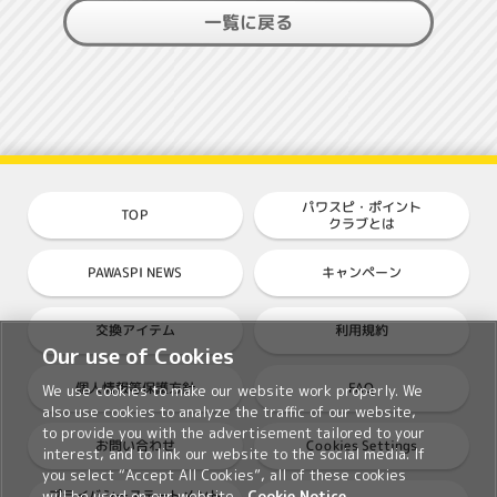
一覧に戻る
パワスピ・ポイント
TOP
クラブとは
PAWASPI NEWS
キャンペーン
交換アイテム
利用規約
Our use of Cookies
個人情報等保護方針
FAQ
We use cookies to make our website work properly. We
also use cookies to analyze the traffic of our website,
to provide you with the advertisement tailored to your
Cookies Settings
お問い合わせ
interest, and to link our website to the social media. If
you select “Accept All Cookies”, all of these cookies
プライバシーステートメント
will be used on our website.
Cookie Notice