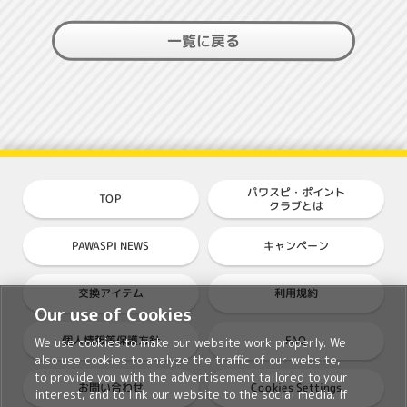
一覧に戻る
パワスピ・ポイント
TOP
クラブとは
PAWASPI NEWS
キャンペーン
交換アイテム
利用規約
Our use of Cookies
個人情報等保護方針
FAQ
We use cookies to make our website work properly. We
also use cookies to analyze the traffic of our website,
to provide you with the advertisement tailored to your
Cookies Settings
お問い合わせ
interest, and to link our website to the social media. If