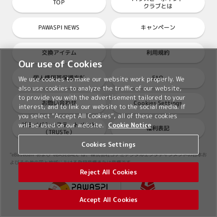
TOP
クラブとは
PAWASPI NEWS
キャンペーン
交換アイテム
利用規約
Our use of Cookies
個人情報等保護方針
FAQ
We use cookies to make our website work properly. We
also use cookies to analyze the traffic of our website,
to provide you with the advertisement tailored to your
Cookies Settings
お問い合わせ
interest, and to link our website to the social media. If
you select “Accept All Cookies”, all of these cookies
プライバシーステートメント
will be used on our website.
Cookie Notice
権利表記
（TRUSTe）
Cookies Settings
"eBaseball"および"eBASEBALL"は、株式会社コナミデジタルエンタテインメントの日本お
よびその他の国と地域における登録商標または商標です。
Reject All Cookies
Accept All Cookies
©2026 Konami Digital Entertainment