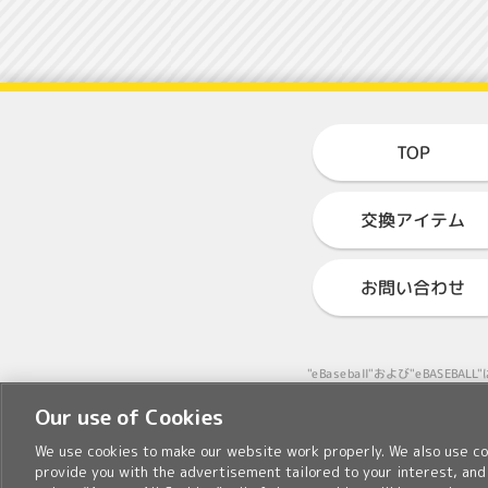
TOP
交換アイテム
お問い合わせ
"eBaseball"および"eB
Our use of Cookies
We use cookies to make our website work properly. We also use coo
provide you with the advertisement tailored to your interest, and 