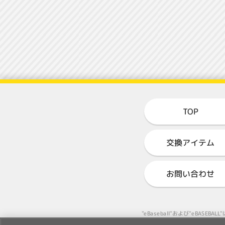
TOP
交換アイテム
お問い合わせ
"eBaseball"および"eB