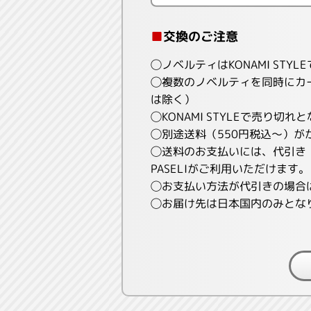
■
交換のご注意
◯ノベルティはKONAMI STY
◯複数のノベルティを同時にカ
は除く）
◯KONAMI STYLEで売り切
◯別途送料（550円税込～）が
◯送料のお支払いには、代引き（K
PASELIがご利用いただけます。
◯お支払い方法が代引きの場合
◯お届け先は日本国内のみとな