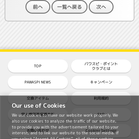
一覧へ戻る
前へ
次へ
パワスピ・ポイント
TOP
クラブとは
PAWASPI NEWS
キャンペーン
交換アイテム
利用規約
Our use of Cookies
個人情報等保護方針
FAQ
We use cookies to make our website work properly. We
also use cookies to analyze the traffic of our website,
to provide you with the advertisement tailored to your
Cookies Settings
お問い合わせ
interest, and to link our website to the social media. If
you select “Accept All Cookies”, all of these cookies