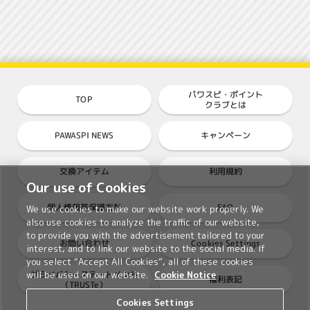
パワスピ・ポイント
TOP
クラブとは
PAWASPI NEWS
キャンペーン
交換アイテム
利用規約
Our use of Cookies
個人情報等保護方針
FAQ
We use cookies to make our website work properly. We
also use cookies to analyze the traffic of our website,
to provide you with the advertisement tailored to your
Cookies Settings
お問い合わせ
interest, and to link our website to the social media. If
you select “Accept All Cookies”, all of these cookies
プライバシーステートメント
will be used on our website.
Cookie Notice
権利表記
（TRUSTe）
Cookies Settings