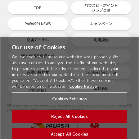
パワスピ・ポイント
TOP
クラブとは
PAWASPI NEWS
キャンペーン
交換アイテム
利用規約
Our use of Cookies
個人情報等保護方針
FAQ
We use cookies to make our website work properly. We
also use cookies to analyze the traffic of our website,
to provide you with the advertisement tailored to your
Cookies Settings
お問い合わせ
interest, and to link our website to the social media. If
you select “Accept All Cookies”, all of these cookies
プライバシーステートメント
will be used on our website.
Cookie Notice
権利表記
（TRUSTe）
Cookies Settings
"eBaseball"および"eBASEBALL"は、株式会社コナミデジタルエンタテインメントの日本お
よびその他の国と地域における登録商標または商標です。
Reject All Cookies
Accept All Cookies
©2026 Konami Digital Entertainment