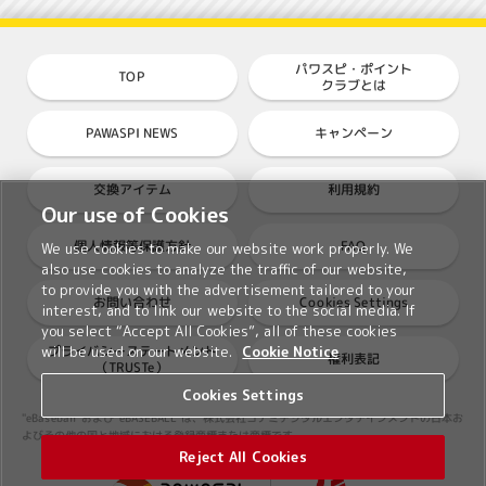
パワスピ・ポイント
TOP
クラブとは
PAWASPI NEWS
キャンペーン
交換アイテム
利用規約
Our use of Cookies
個人情報等保護方針
FAQ
We use cookies to make our website work properly. We
also use cookies to analyze the traffic of our website,
to provide you with the advertisement tailored to your
Cookies Settings
お問い合わせ
interest, and to link our website to the social media. If
you select “Accept All Cookies”, all of these cookies
プライバシーステートメント
will be used on our website.
Cookie Notice
権利表記
（TRUSTe）
Cookies Settings
"eBaseball"および"eBASEBALL"は、株式会社コナミデジタルエンタテインメントの日本お
よびその他の国と地域における登録商標または商標です。
Reject All Cookies