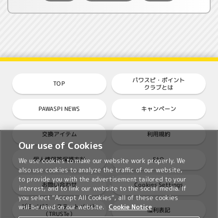
パワスピ・ポイント
TOP
クラブとは
PAWASPI NEWS
キャンペーン
交換アイテム
利用規約
Our use of Cookies
個人情報等保護方針
FAQ
We use cookies to make our website work properly. We
also use cookies to analyze the traffic of our website,
to provide you with the advertisement tailored to your
Cookies Settings
お問い合わせ
interest, and to link our website to the social media. If
you select “Accept All Cookies”, all of these cookies
プライバシーステートメント
will be used on our website.
Cookie Notice
権利表記
（TRUSTe）