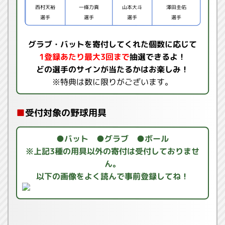
西村天裕
一條力真
山本大斗
澤田圭佑
選手
選手
選手
選手
グラブ・バットを寄付してくれた個数に応じて
1登録あたり最大3回まで
抽選できるよ！
どの選手のサインが当たるかはお楽しみ！
※特典は数に限りがございます。
■
受付対象の野球用具
●バット ●グラブ ●ボール
※上記3種の用具以外の寄付は受付しておりませ
ん。
以下の画像をよく読んで事前登録してね！