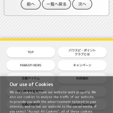
一覧へ戻る
前へ
次へ
パワスピ・ポイント
TOP
クラブとは
PAWASPI NEWS
キャンペーン
交換アイテム
利用規約
Our use of Cookies
個人情報等保護方針
FAQ
We use cookies to make our website work properly. We
also use cookies to analyze the traffic of our website,
to provide you with the advertisement tailored to your
Cookies Settings
お問い合わせ
interest, and to link our website to the social media. If
you select “Accept All Cookies”, all of these cookies