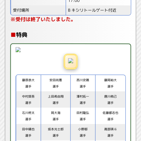
17:00
受付場所
B キシリトールゲート付近
※受付は終了いたしました。
■
特典
藤原恭大
安田尚憲
西川史礁
藤岡裕大
選手
選手
選手
選手
中村奨吾
上田希由翔
澤村拓一
唐川侑己
選手
選手
選手
選手
石川柊太
岡大海
田村龍弘
佐藤都志也
選手
選手
選手
選手
田中晴也
坂本光士郎
小野郁
髙部瑛斗
選手
選手
選手
選手