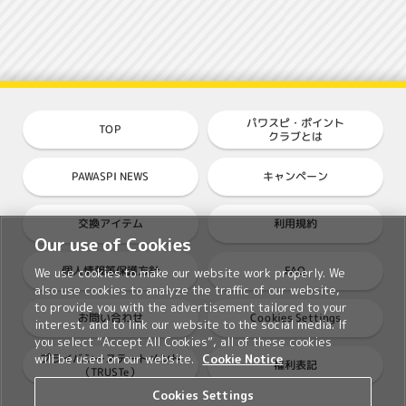
パワスピ・ポイント
TOP
クラブとは
PAWASPI NEWS
キャンペーン
交換アイテム
利用規約
Our use of Cookies
個人情報等保護方針
FAQ
We use cookies to make our website work properly. We
also use cookies to analyze the traffic of our website,
to provide you with the advertisement tailored to your
Cookies Settings
お問い合わせ
interest, and to link our website to the social media. If
you select “Accept All Cookies”, all of these cookies
プライバシーステートメント
will be used on our website.
Cookie Notice
権利表記
（TRUSTe）
Cookies Settings