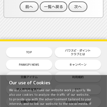
一覧へ戻る
前へ
次へ
パワスピ・ポイント
TOP
クラブとは
PAWASPI NEWS
キャンペーン
交換アイテム
利用規約
Our use of Cookies
個人情報等保護方針
FAQ
We use cookies to make our website work properly. We
also use cookies to analyze the traffic of our website,
to provide you with the advertisement tailored to your
Cookies Settings
お問い合わせ
interest, and to link our website to the social media. If