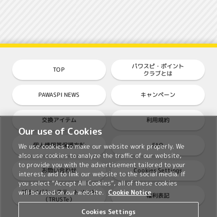
パワスピ・ポイント
TOP
クラブとは
PAWASPI NEWS
キャンペーン
交換アイテム
利用規約
Our use of Cookies
個人情報等保護方針
FAQ
We use cookies to make our website work properly. We
also use cookies to analyze the traffic of our website,
to provide you with the advertisement tailored to your
Cookies Settings
お問い合わせ
interest, and to link our website to the social media. If
you select “Accept All Cookies”, all of these cookies
プライバシーステートメント
will be used on our website.
Cookie Notice
権利表記
（TRUSTe）
Cookies Settings