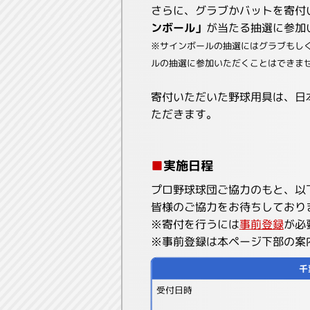
さらに、グラブかバットを寄付
ンボール」
が当たる抽選に参加
※サインボールの抽選にはグラブもし
ルの抽選に参加いただくことはできま
寄付いただいた野球用具は、日
ただきます。
■
実施日程
プロ野球球団ご協力のもと、以
皆様のご協力をお待ちしており
※寄付を行うには
事前登録
が必
※事前登録は本ページ下部の案
千
受付日時