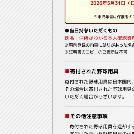
2026年5月31
※未成年者は保護者の同
●当日持参いただくもの
氏名・住所がわかる本人確認資
※事前登録の内容に誤りがあった場
※証明書のコピーのご提示は不可
■
寄付された野球用具
寄付された野球用具は日本国内
その場合は寄付された野球用具
いただく場合がございます。
■
その他注意事項
・寄付された野球用具を返却す
・寄付いただいた野球用具の状