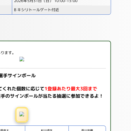
2026年5月31日（日） 10:00-13:00
B キシリトールゲート付近
あります。
選手サインボール
てくれた個数に応じて
1登録あたり最大3回まで
選手のサインボールが当たる
抽選に参加できるよ！
藤原恭大
松川虎生
西川史礁