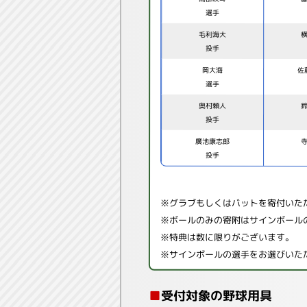
選手
毛利海大
投手
岡大海
佐
選手
奥村頼人
投手
廣池康志郎
投手
※グラブもしくはバットを寄付いた
※ボールのみの寄附はサインボール
※特典は数に限りがございます。
※サインボールの選手をお選びいた
■
受付対象の野球用具