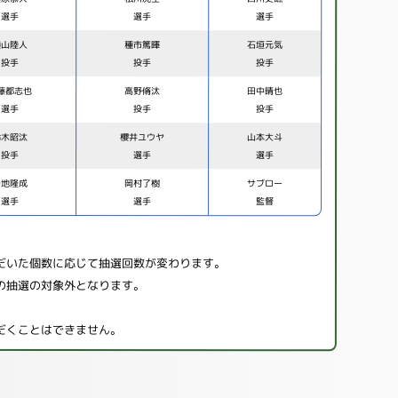
選手
選手
選手
横山陸人
種市篤暉
石垣元気
投手
投手
投手
藤都志也
高野脩汰
田中晴也
選手
投手
投手
鈴木昭汰
櫻井ユウヤ
山本大斗
投手
選手
選手
寺地隆成
岡村了樹
サブロー
選手
選手
監督
だいた個数に応じて抽選回数が変わります。
の抽選の対象外となります。
だくことはできません。