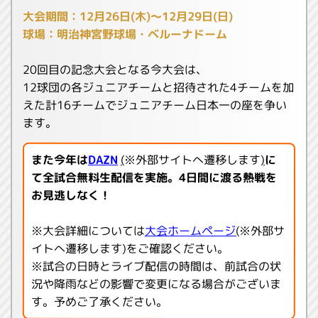
大会期間：12月26日(木)～12月29日(日)
球場：明治神宮野球場・ベルーナドーム
20回目の記念大会となる今大会は、
12球団の各ジュニアチームと招待された4チームを加
えた計16チームでジュニアチーム日本一の座を争い
ます。
また今年は
DAZN
(
※外部サイトへ遷移します
)
に
て全試合無料生配信を実施。4日間に渡る熱戦を
お見逃しなく！
※大会詳細については
大会ホームページ
(
※外部サ
イトへ遷移します)をご確認ください。
※試合の日時とライブ配信の時間は、前試合の状
況や降雨などの影響で変更になる場合がございま
す。予めご了承ください。