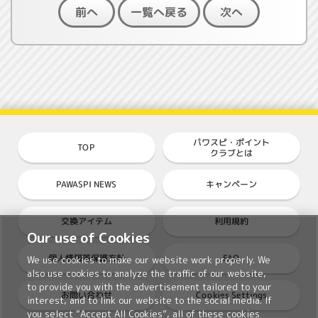
一覧へ戻る
前へ
次へ
パワスピ・ポイント
TOP
クラブとは
PAWASPI NEWS
キャンペーン
交換アイテム
利用規約
Our use of Cookies
個人情報等保護方針
FAQ
We use cookies to make our website work properly. We
also use cookies to analyze the traffic of our website,
to provide you with the advertisement tailored to your
Cookies Settings
お問い合わせ
interest, and to link our website to the social media. If
you select “Accept All Cookies”, all of these cookies