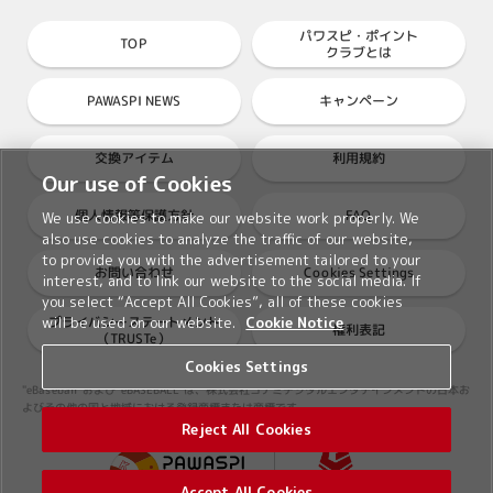
パワスピ・ポイント
TOP
クラブとは
PAWASPI NEWS
キャンペーン
交換アイテム
利用規約
Our use of Cookies
個人情報等保護方針
FAQ
We use cookies to make our website work properly. We
also use cookies to analyze the traffic of our website,
to provide you with the advertisement tailored to your
Cookies Settings
お問い合わせ
interest, and to link our website to the social media. If
you select “Accept All Cookies”, all of these cookies
プライバシーステートメント
will be used on our website.
Cookie Notice
権利表記
（TRUSTe）
Cookies Settings
"eBaseball"および"eBASEBALL"は、株式会社コナミデジタルエンタテインメントの日本お
よびその他の国と地域における登録商標または商標です。
Reject All Cookies
Accept All Cookies