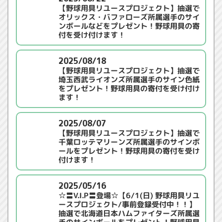
【野球用具リユースプロジェクト】抽選で
オリックス・バファローズ所属選手のサイ
ンボールなどをプレゼント！野球用具の寄
付を受け付けます！
2025/08/18
【野球用具リユースプロジェクト】抽選で
埼玉西武ライオンズ所属選手のサイン色紙
をプレゼント！野球用具の寄付を受け付け
ます！
2025/08/07
【野球用具リユースプロジェクト】抽選で
千葉ロッテマリーンズ所属選手のサインボ
ールをプレゼント！野球用具の寄付を受け
付けます！
2025/05/16
☆〓V.I.P〓登場☆【6/1(日) 野球用具リユ
ースプロジェクト/事前登録受付中！！】
抽選で北海道日本ハムファイターズ所属選