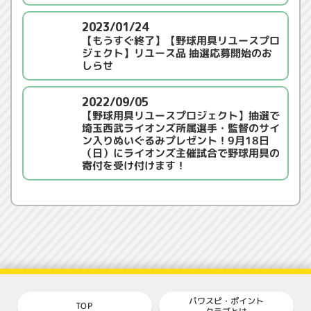
2023/01/24
【もうすぐ終了】【野球用具リユースプロ
ジェクト】リユース品 抽選応募開始のお
しらせ
2022/09/05
【野球用具リユースプロジェクト】抽選で
埼玉西武ライオンズ所属選手・監督のサイ
ン入りぬいぐるみプレゼント！9月18日
（日）にライオンズ主催試合で野球用具の
寄付を受け付けます！
パワスピ・ポイント
TOP