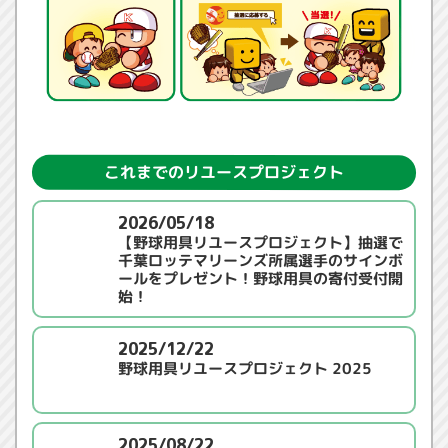
これまでのリユースプロジェクト
2026/05/18
【野球用具リユースプロジェクト】抽選で
千葉ロッテマリーンズ所属選手のサインボ
ールをプレゼント！野球用具の寄付受付開
始！
2025/12/22
野球用具リユースプロジェクト 2025
2025/08/22