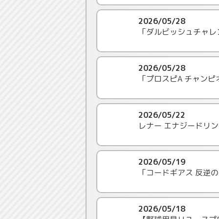
2026/05/28
「ダルビッシュチャレン
2026/05/28
「プロスピA チャンピ
2026/05/22
レナー エナジードリ
2026/05/19
「コードギアス 反逆
2026/05/18