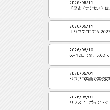
2026/06/11
「歴史（サクセス）は、
2026/06/11
「パワプロ2026-20
2026/06/10
6月12日（金）3:0
2026/06/01
パワプロ楽曲で高校野
2026/06/01
パワスピ・ポイントク