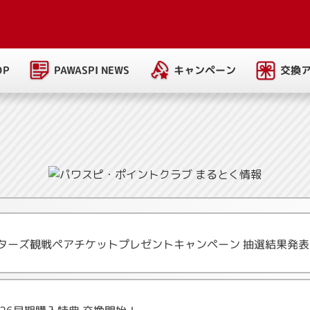
PAWASPI NEWS
キャンペーン
交換
OP
ターズ観戦ペアチケットプレゼントキャンペーン 抽選結果発表