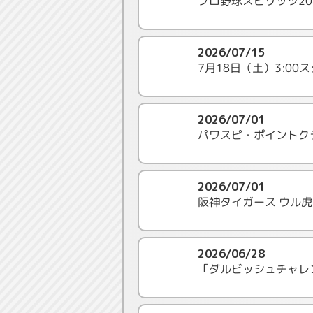
プロ野球スピリッツ20
2026/07/15
7月18日（土）3:0
2026/07/01
パワスピ・ポイントク
2026/07/01
阪神タイガース ウル虎
2026/06/28
「ダルビッシュチャレン