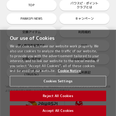
パワスピ・ポイント
TOP
クラブとは
PAWASPI NEWS
キャンペーン
交換アイテム
利用規約
Our use of Cookies
個人情報等保護方針
FAQ
We use cookies to make our website work properly. We
also use cookies to analyze the traffic of our website,
to provide you with the advertisement tailored to your
Cookies Settings
お問い合わせ
interest, and to link our website to the social media. If
you select “Accept All Cookies”, all of these cookies
プライバシーステートメント
will be used on our website.
Cookie Notice
権利表記
（TRUSTe）
Cookies Settings
"eBaseball"および"eBASEBALL"は、株式会社コナミデジタルエンタテインメントの日本お
よびその他の国と地域における登録商標または商標です。
Reject All Cookies
Accept All Cookies
©2026 Konami Digital Entertainment